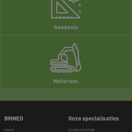
Geodesie
Materieel
BMNED
Onze specialisaties
Home
Civiele techniek