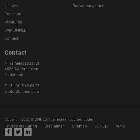
Nieuws
Bouwmanagement
Projecten
Vacatures
Over BMNED
Contact
Contact
Nijverheidsstraat 21
4538 AX Terneuzen
Nederland
T +31 (0)115 62 09 27
E info@bmned.com
Copyright 2026 © BMNED. Alle rechten voorbehouden
Privacy Verklaring
Disclaimer
Sitemap
GSNED
APTS


