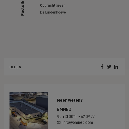
Facts & Figures
Opdrachtgever
De Lindenhoeve



DELEN
Meer weten?
BMNED
+31 (0)115 - 62 09 27
info@bmned.com