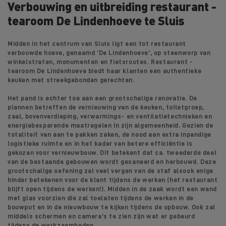
Verbouwing en uitbreiding restaurant -
tearoom De Lindenhoeve te Sluis
Midden in het centrum van Sluis ligt een tot restaurant
verbouwde hoeve, genaamd ‘De Lindenhoeve’, op steenworp van
winkelstraten, monumenten en fietsroutes. Restaurant -
tearoom De Lindenhoeve biedt haar klanten een authentieke
keuken met streekgebonden gerechten.
Het pand is echter toe aan een grootschalige renovatie. De
plannen betreffen de vernieuwing van de keuken, toiletgroep,
zaal, bovenverdieping, verwarmings- en ventilatietechnieken en
energiebesparende maatregelen in zijn algemeenheid. Gezien de
totaliteit van aan te pakken zaken, de nood aan extra inpandige
logistieke ruimte en in het kader van betere efficiëntie is
gekozen voor vernieuwbouw. Dit betekent dat ca. tweederde deel
van de bestaande gebouwen wordt gesaneerd en herbouwd. Deze
grootschalige oefening zal veel vergen van de staf alsook enige
hinder betekenen voor de klant tijdens de werken (het restaurant
blijft open tijdens de werken!). Midden in de zaak wordt een wand
met glas voorzien die zal toelaten tijdens de werken in de
bouwput en in de nieuwbouw te kijken tijdens de opbouw. Ook zal
middels schermen en camera’s te zien zijn wat er gebeurd
tijdens de werkzaamheden.