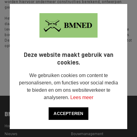
worden hiervoor ondermeer constructies berekend, ontwerpen
gemaakt en plannen geschreven.
Het berekenen van constructies en de realisatie van de
daadwerkelijke bouw is een van de disciplines van BMNED. Zo
levert BMNED onder andere de technische vertaling van complexe
bouwkundige opdrachten en het ontwerpen van draagconstructies.
Desgewenst leiden wij ook het gehele bouwtraject van aanvraag tot
oplevering.
Deze website maakt gebruik van
cookies.
We gebruiken cookies om content te



DELEN
personaliseren, om functies voor social media
te bieden en om ons websiteverkeer te
analyseren.
Lees meer
BMNED
Onze specialisaties
ACCEPTEREN
Home
Civiele techniek
Nieuws
Bouwmanagement