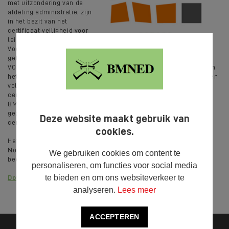
met uitzondering van de
afdeling administratie, zijn
in het bezit van het
certificaat veiligheid voor
leidinggevende (VCA-VOL).
Voor de veldwerkafdeling
geldt dat alle leidinggevenden eveneens beschikken over VCA-
VOL. Daarnaast zijn alle overige veldmedewerkers in het bezit van
het certificaat basisveiligheid (VCA-B). Om de veiligheidsaspecten
volledig te beheersen heeft BMNED naast de individuele
certificering zich ook als bedrijf zijnde gecertificeerd.
BMNEDvoldoet aan de eisen op het gebied van veiligheid,
gezondheid en milieu en dat wordt aangetoond door het VCA** -
Deze website maakt gebruik van
certificaat.
cookies.
Het veiligheidswaarborgingssysteem van BMNED wordt door
Normec door middel van periodieke bezoeken getoetst en
We gebruiken cookies om content te
beoordeeld.
personaliseren, om functies voor social media
te bieden en om ons websiteverkeer te
Download hier het VCA**-certificaat
analyseren.
Lees meer
ACCEPTEREN