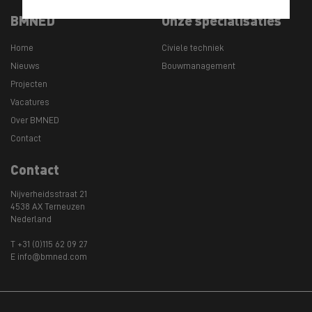
BMNED
Onze specialisaties
Home
Civiele techniek
Nieuws
Bouwmanagement
Projecten
Vacatures
Over BMNED
Contact
Contact
Nijverheidsstraat 21
4538 AX Terneuzen
Nederland
T +31 (0)115 62 09 27
E info@bmned.com