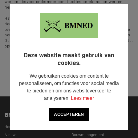
worden hiervoor ondermeer constructies berekend, ontwerpen
gemaakt en plannen geschreven.
Het berekenen van constructies en de realisatie van de
daadwerkelijke bouw is een van de disciplines van BMNED. Zo
levert BMNED onder andere de technische vertaling van complexe
bouwkundige opdrachten en het ontwerpen van draagconstructies.
Desgewenst leiden wij ook het gehele bouwtraject van aanvraag tot
oplevering.
Deze website maakt gebruik van
cookies.
We gebruiken cookies om content te



DELEN
personaliseren, om functies voor social media
te bieden en om ons websiteverkeer te
analyseren.
Lees meer
BMNED
Onze specialisaties
ACCEPTEREN
Home
Civiele techniek
Nieuws
Bouwmanagement